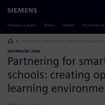
Siemens
Produkty a služby
Řešení
Odvětví
Partnerská síť
Partnering for smarter schools: creating optimal learnin
Siemens Digital Industries Software
INFORMAČNÍ LETÁK
Partnering for smar
schools: creating o
learning environme