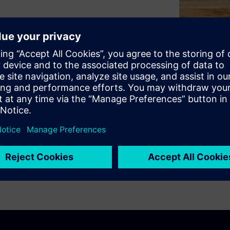
strategic partnerships, smart
ning technology, funding, and
ient, and engaging spaces that
llence.