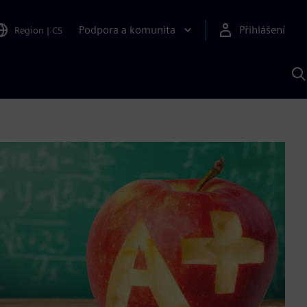
Podpora a komunita
Přihlášení
Region
|
CS
H
p
A
S