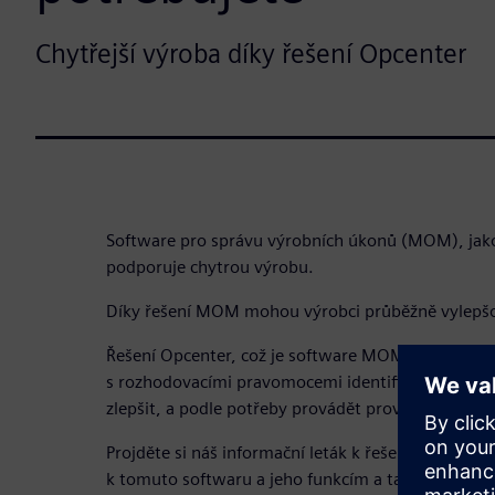
Chytřejší výroba díky řešení Opcenter
Software pro správu výrobních úkonů (MOM), jako
podporuje chytrou výrobu.
Díky řešení MOM mohou výrobci průběžně vylepšov
Řešení Opcenter, což je software MOM, usnadňuj
s rozhodovacími pravomocemi identifikovat oblast
zlepšit, a podle potřeby provádět provozní úpravy.
Projděte si náš informační leták k řešení Opcenter
k tomuto softwaru a jeho funkcím a také o přínos