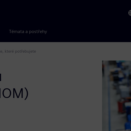
Témata a postřehy
, které potřebujete
u
(MOM)