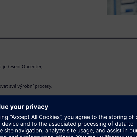
 je řešení Opcenter,
at své výrobní procesy.
e pracovníkům
i, ve kterých je možné něco
 a získejte úvodní informace
ech, které svým uživatelům