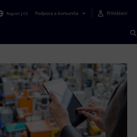
Podpora a komunita
Přihlášení
Region
|
CS
H
p
A
S