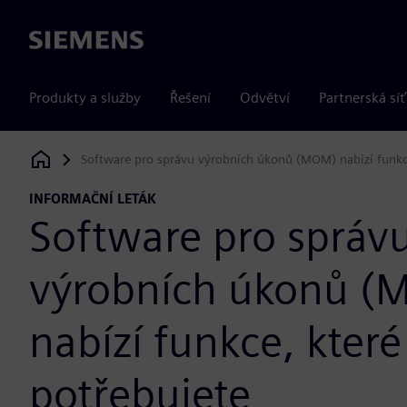
Siemens
Produkty a služby
Řešení
Odvětví
Partnerská síť
Software pro správu výrobních úkonů (MOM) nabízí funkce
Siemens Digital Industries Software
INFORMAČNÍ LETÁK
Software pro správ
výrobních úkonů 
nabízí funkce, které
potřebujete