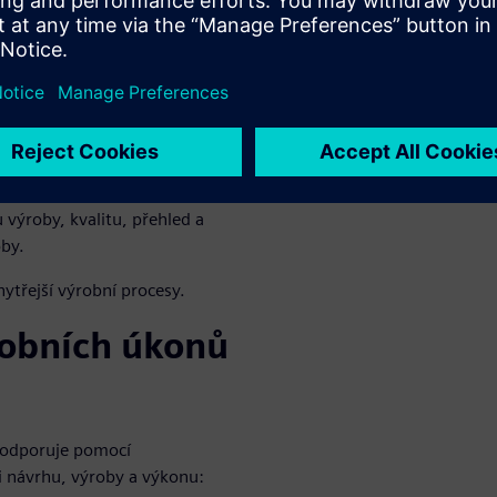
ení Opcenter
kcím a výhodám řešení
h odvětvích po celém světě a
výroby, kvalitu, přehled a
by.
ytřejší výrobní procesy.
robních úkonů
podporuje pomocí
ti návrhu, výroby a výkonu: