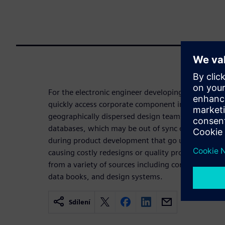
For the electronic engineer developing a product, 
quickly access corporate component information is 
geographically dispersed design teams often use
databases, which may be out of sync or out of dat
during product development that go undetected unti
causing costly redesigns or quality problems. C
from a variety of sources including corporate part
data books, and design systems.
Sdílení