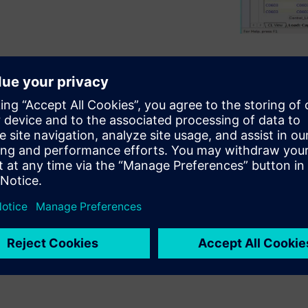
the ability to manage and
critical to success. But
 separate component
e. This can cause mistakes
l later in the design cycle,
omponent information can come
s databases, manufacturers’