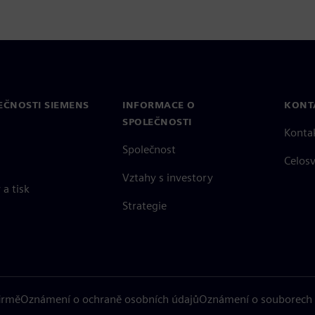
EČNOSTI SIEMENS
INFORMACE O
KONT
SPOLEČNOSTI
Konta
Společnost
Celos
Vztahy s investory
a tisk
Strategie
firmě
Oznámení o ochraně osobních údajů
Oznámení o souborech 