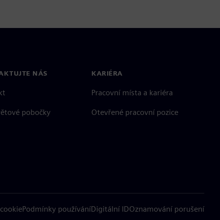
AKTUJTE NÁS
KARIÉRA
kt
Pracovní místa a kariéra
větové pobočky
Otevřené pracovní pozice
cookie
Podmínky používání
Digitální ID
Oznamování porušení