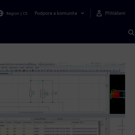
Podpora a komunita
Přihlášení
Region
|
CS
H
p
A
S