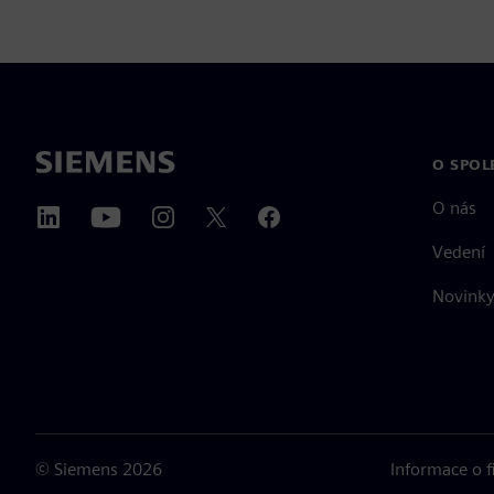
O SPOL
O nás
Vedení
Novinky 
©
Siemens
2026
Informace o 