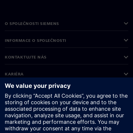
O SPOLEČNOSTI SIEMENS
INFORMACE O SPOLEČNOSTI
KONTAKTUJTE NÁS
KARIÉRA
©
Siemens
2026
Informace o firmě
Oznámení o ochraně osobních údajů