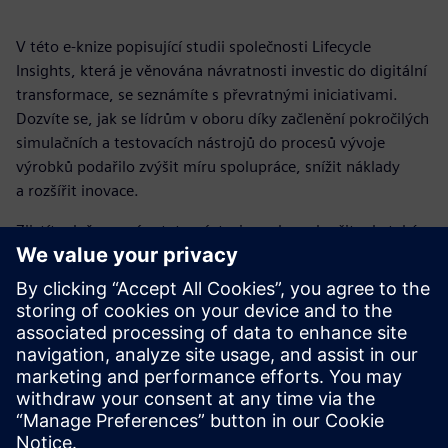
V této e-knize popisující studii společnosti Lifecycle
Insights, která je věnována návratnosti investic do digitální
transformace, se seznámíte s převratnými iniciativami.
Dozvíte se, jak se lídrům v oboru díky začlenění pokročilých
simulačních a testovacích nástrojů do procesů vývoje
výrobků podařilo zvýšit míru spolupráce, snížit náklady
a rozšířit inovace.
Zjistíte, k čemu vám tyto nástroje mohou sloužit, ale také
jak je můžete vědomě a strategicky implementovat, aby
vaši inženýři měli co nejlepší možnost uspět.
Stáhněte si tuto e-knihu analyzující studii společnosti
Lifecycle Insights, která se věnuje návratnosti investic do
digitální transformace, a získejte ucelený přehled o tom, jak
lídři v oboru inovují a plánují, abyste to mohli dělat i vy.
Sdílení