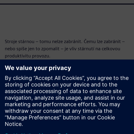
Stroje stárnou – tomu nelze zabránit. Čemu lze zabránit –
nebo spíše jen to zpomalit – je vliv stárnutí na celkovou
produktivitu provozu.
Modernizací starších strojů pomocí technologie internetu
věcí se nejen zlepší stav a výkon existujících výrobních
prostředků, ale také se zpřístupní nové provozní strategie,
které mohou produktivitu dále zvýšit.
Click the link below to download the mini ebook.
Sdílení