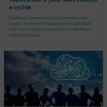
a rychle
Projděte si software pro správu životního cyklu
výrobku Teamcenter X nabízený jako služba (Saas
PLM), který se jednoduše používá a ke kterému se
snadno přistupuje.