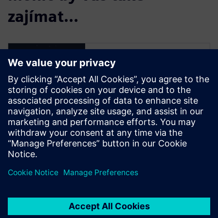
zajímat…
Spustit
bezplatnou
zkušební verzi
Vyzkoušejte řešení
Teamcenter X! Bezplatná
30denní zkušební verze
špičkového softwaru PLM