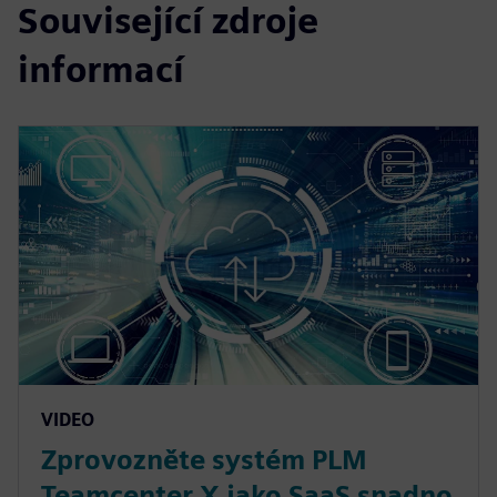
Související zdroje
informací
VIDEO
Zprovozněte systém PLM
Teamcenter X jako SaaS snadno