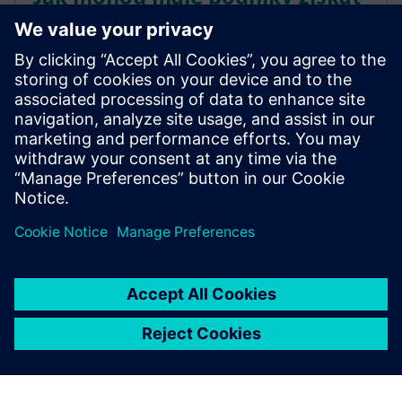
náskok před konkurencí díky
simulacím a testování
Stáhněte si bezplatně e-knihu od společnosti Tech-
Clarity a zjistěte, jak simulace a testování mohou
pomoci malým podnikům získat náskok před
konkurencí a vyrovnat se se složitostí.