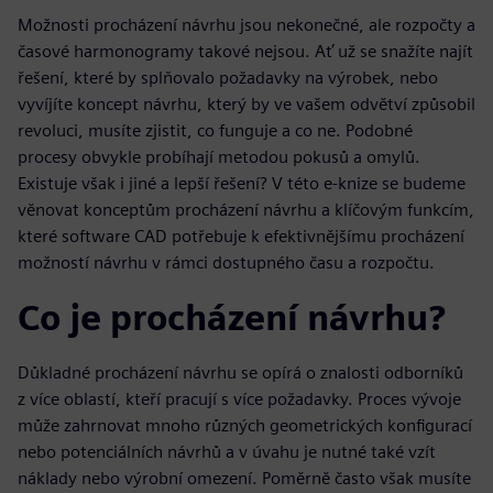
Možnosti procházení návrhu jsou nekonečné, ale rozpočty a
časové harmonogramy takové nejsou. Ať už se snažíte najít
řešení, které by splňovalo požadavky na výrobek, nebo
vyvíjíte koncept návrhu, který by ve vašem odvětví způsobil
revoluci, musíte zjistit, co funguje a co ne. Podobné
procesy obvykle probíhají metodou pokusů a omylů.
Existuje však i jiné a lepší řešení? V této e-knize se budeme
věnovat konceptům procházení návrhu a klíčovým funkcím,
které software CAD potřebuje k efektivnějšímu procházení
možností návrhu v rámci dostupného času a rozpočtu.
Co je procházení návrhu?
Důkladné procházení návrhu se opírá o znalosti odborníků
z více oblastí, kteří pracují s více požadavky. Proces vývoje
může zahrnovat mnoho různých geometrických konfigurací
nebo potenciálních návrhů a v úvahu je nutné také vzít
náklady nebo výrobní omezení. Poměrně často však musíte