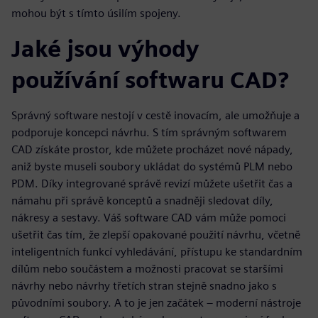
mohou být s tímto úsilím spojeny.
Jaké jsou výhody
používání softwaru CAD?
Správný software nestojí v cestě inovacím, ale umožňuje a
podporuje koncepci návrhu. S tím správným softwarem
CAD získáte prostor, kde můžete procházet nové nápady,
aniž byste museli soubory ukládat do systémů PLM nebo
PDM. Díky integrované správě revizí můžete ušetřit čas a
námahu při správě konceptů a snadněji sledovat díly,
nákresy a sestavy. Váš software CAD vám může pomoci
ušetřit čas tím, že zlepší opakované použití návrhu, včetně
inteligentních funkcí vyhledávání, přístupu ke standardním
dílům nebo součástem a možnosti pracovat se staršími
návrhy nebo návrhy třetích stran stejně snadno jako s
původními soubory. A to je jen začátek – moderní nástroje