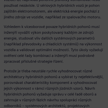
používat nezávisle. U sériových hybridních vozů je pohon
zajištěn elektromotorem, ale elektrická energie pochází z
jiného zdroje ve vozidle, například ze spalovacího motoru.
Vzhledem k víceoborové povaze hybridních pohonů musí
inženýři vyvážit výkon poskytovaný každým ze zdrojů
energie, studovat vliv dalších systémových parametrů
(například převodovky a chladicích systémů) na výkonnost
vozidla a validovat optimální možnosti. Tyto úkoly vyžadují
ověření celé řady kombinací a inženýři musí podrobně
zpracovat příslušné strategie řízení.
Protože je třeba neustále rychle vyhodnocovat různé
architektury hybridních pohonů a vybírat ty nejefektivnější,
porovnávat charakteristiky komponent a vyhodnocovat
jejich výkonnost v rámci různých jízdních vzorů. Návrh
hybridních pohonů vyžaduje správu v celé řadě oborů a
zahrnuje v různých fázích návrhu spolupráci různých
odborníků – systémových architektů, projektových