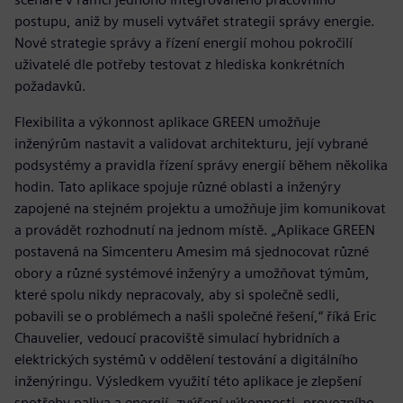
postupu, aniž by museli vytvářet strategii správy energie.
Nové strategie správy a řízení energií mohou pokročilí
uživatelé dle potřeby testovat z hlediska konkrétních
požadavků.
Flexibilita a výkonnost aplikace GREEN umožňuje
inženýrům nastavit a validovat architekturu, její vybrané
podsystémy a pravidla řízení správy energií během několika
hodin. Tato aplikace spojuje různé oblasti a inženýry
zapojené na stejném projektu a umožňuje jim komunikovat
a provádět rozhodnutí na jednom místě. „Aplikace GREEN
postavená na Simcenteru Amesim má sjednocovat různé
obory a různé systémové inženýry a umožňovat týmům,
které spolu nikdy nepracovaly, aby si společně sedli,
pobavili se o problémech a našli společné řešení,“ říká Eric
Chauvelier, vedoucí pracoviště simulací hybridních a
elektrických systémů v oddělení testování a digitálního
inženýringu. Výsledkem využití této aplikace je zlepšení
spotřeby paliva a energií, zvýšení výkonnosti, provozního