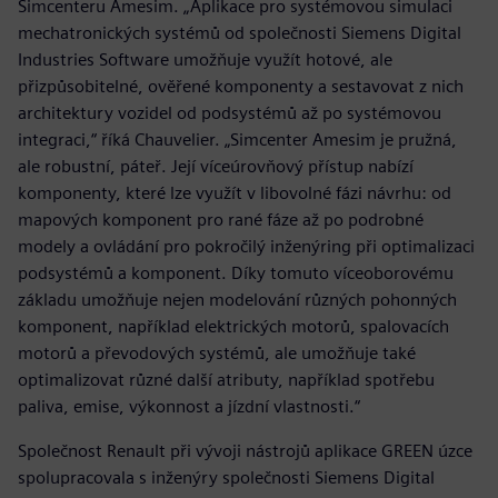
Simcenteru Amesim. „Aplikace pro systémovou simulaci
mechatronických systémů od společnosti Siemens Digital
Industries Software umožňuje využít hotové, ale
přizpůsobitelné, ověřené komponenty a sestavovat z nich
architektury vozidel od podsystémů až po systémovou
integraci,“ říká Chauvelier. „Simcenter Amesim je pružná,
ale robustní, páteř. Její víceúrovňový přístup nabízí
komponenty, které lze využít v libovolné fázi návrhu: od
mapových komponent pro rané fáze až po podrobné
modely a ovládání pro pokročilý inženýring při optimalizaci
podsystémů a komponent. Díky tomuto víceoborovému
základu umožňuje nejen modelování různých pohonných
komponent, například elektrických motorů, spalovacích
motorů a převodových systémů, ale umožňuje také
optimalizovat různé další atributy, například spotřebu
paliva, emise, výkonnost a jízdní vlastnosti.“
Společnost Renault při vývoji nástrojů aplikace GREEN úzce
spolupracovala s inženýry společnosti Siemens Digital