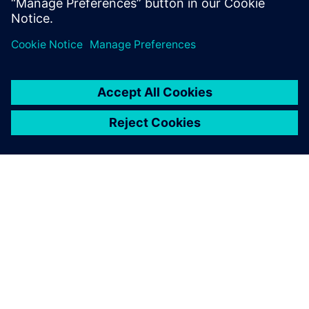
inženýrům řídit zpracování zkoumání energetické syntézy
(včetně dat, výpočtů, spouštění simulací, případů užití,
analýz a syntézy), díky čemuž lze bez problémů pracovat i
se složitými modely.
Flexibilita Simcenteru Amesim umožní další rozvoj aplikace
GREEN, rozšíření analýz konvenčních pohonných jednotek a
výzkum vztahu mezi spotřebou paliva a výkonností spolu s
dalšími klíčovými atributy, například tepelným komfortem,
sítí pro správu energií, jízdními vlastnostmi, emisemi atd.