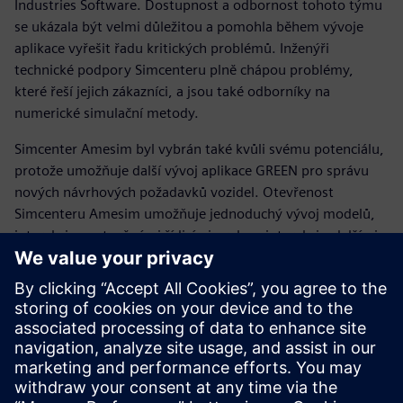
Industries Software. Dostupnost a odbornost tohoto týmu
se ukázala být velmi důležitou a pomohla během vývoje
aplikace vyřešit řadu kritických problémů. Inženýři
technické podpory Simcenteru plně chápou problémy,
které řeší jejich zákazníci, a jsou také odborníky na
numerické simulační metody.
Simcenter Amesim byl vybrán také kvůli svému potenciálu,
protože umožňuje další vývoj aplikace GREEN pro správu
nových návrhových požadavků vozidel. Otevřenost
Simcenteru Amesim umožňuje jednoduchý vývoj modelů,
interakci s vestavěnými řídicími prvky a interakci s dalšími
aplikacemi a modely.
Simcenter Amesim umožňuje provádět souběžné simulace
v systémech MATLAB a Simulink, díky kterým mohou
inženýři lépe vyhodnocovat výsledky a pomocí vestavěného
kódu provádět interaktivní úpravy. Možnost vytvářet v
rámci Simcenteru Amesim skripty v jazyce Python a ve
vysokoúrovňovém jazyce systému MATLAB umožňuje