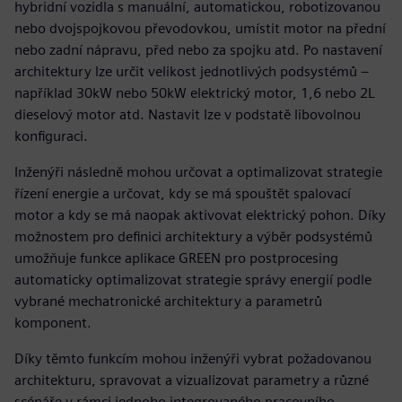
hybridní vozidla s manuální, automatickou, robotizovanou
nebo dvojspojkovou převodovkou, umístit motor na přední
nebo zadní nápravu, před nebo za spojku atd. Po nastavení
architektury lze určit velikost jednotlivých podsystémů –
například 30kW nebo 50kW elektrický motor, 1,6 nebo 2L
dieselový motor atd. Nastavit lze v podstatě libovolnou
konfiguraci.
Inženýři následně mohou určovat a optimalizovat strategie
řízení energie a určovat, kdy se má spouštět spalovací
motor a kdy se má naopak aktivovat elektrický pohon. Díky
možnostem pro definici architektury a výběr podsystémů
umožňuje funkce aplikace GREEN pro postprocesing
automaticky optimalizovat strategie správy energií podle
vybrané mechatronické architektury a parametrů
komponent.
Díky těmto funkcím mohou inženýři vybrat požadovanou
architekturu, spravovat a vizualizovat parametry a různé
scénáře v rámci jednoho integrovaného pracovního