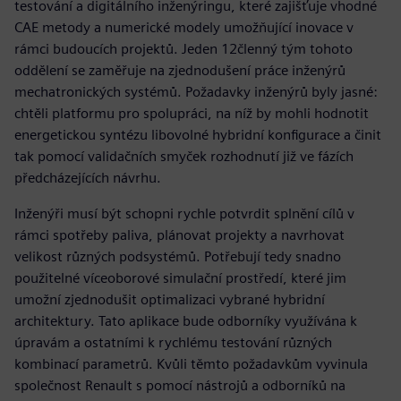
testování a digitálního inženýringu, které zajišťuje vhodné
CAE metody a numerické modely umožňující inovace v
rámci budoucích projektů. Jeden 12členný tým tohoto
oddělení se zaměřuje na zjednodušení práce inženýrů
mechatronických systémů. Požadavky inženýrů byly jasné:
chtěli platformu pro spolupráci, na níž by mohli hodnotit
energetickou syntézu libovolné hybridní konfigurace a činit
tak pomocí validačních smyček rozhodnutí již ve fázích
předcházejících návrhu.
Inženýři musí být schopni rychle potvrdit splnění cílů v
rámci spotřeby paliva, plánovat projekty a navrhovat
velikost různých podsystémů. Potřebují tedy snadno
použitelné víceoborové simulační prostředí, které jim
umožní zjednodušit optimalizaci vybrané hybridní
architektury. Tato aplikace bude odborníky využívána k
úpravám a ostatními k rychlému testování různých
kombinací parametrů. Kvůli těmto požadavkům vyvinula
společnost Renault s pomocí nástrojů a odborníků na