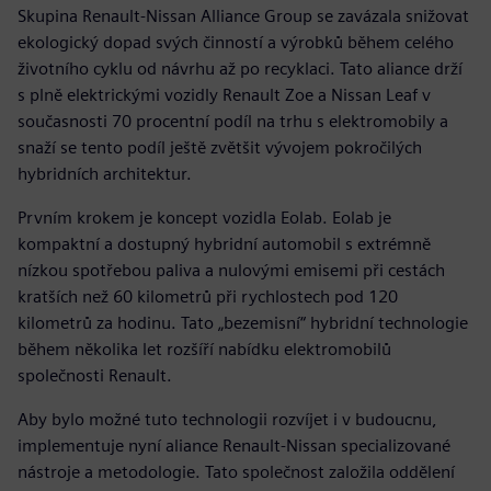
Skupina Renault-Nissan Alliance Group se zavázala snižovat
ekologický dopad svých činností a výrobků během celého
životního cyklu od návrhu až po recyklaci. Tato aliance drží
s plně elektrickými vozidly Renault Zoe a Nissan Leaf v
současnosti 70 procentní podíl na trhu s elektromobily a
snaží se tento podíl ještě zvětšit vývojem pokročilých
hybridních architektur.
Prvním krokem je koncept vozidla Eolab. Eolab je
kompaktní a dostupný hybridní automobil s extrémně
nízkou spotřebou paliva a nulovými emisemi při cestách
kratších než 60 kilometrů při rychlostech pod 120
kilometrů za hodinu. Tato „bezemisní“ hybridní technologie
během několika let rozšíří nabídku elektromobilů
společnosti Renault.
Aby bylo možné tuto technologii rozvíjet i v budoucnu,
implementuje nyní aliance Renault-Nissan specializované
nástroje a metodologie. Tato společnost založila oddělení