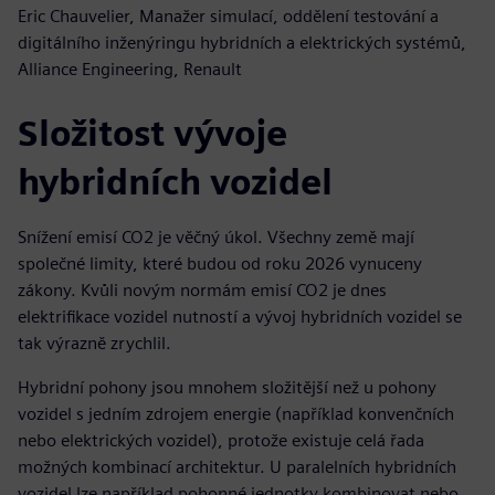
Eric Chauvelier, Manažer simulací, oddělení testování a
digitálního inženýringu hybridních a elektrických systémů,
Alliance Engineering, Renault
Složitost vývoje
hybridních vozidel
Snížení emisí CO2 je věčný úkol. Všechny země mají
společné limity, které budou od roku 2026 vynuceny
zákony. Kvůli novým normám emisí CO2 je dnes
elektrifikace vozidel nutností a vývoj hybridních vozidel se
tak výrazně zrychlil.
Hybridní pohony jsou mnohem složitější než u pohony
vozidel s jedním zdrojem energie (například konvenčních
nebo elektrických vozidel), protože existuje celá řada
možných kombinací architektur. U paralelních hybridních
vozidel lze například pohonné jednotky kombinovat nebo