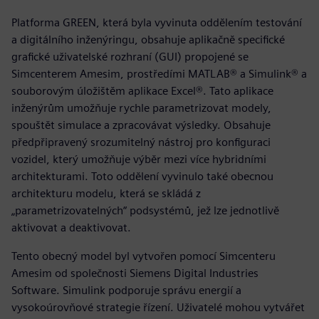
Platforma GREEN, která byla vyvinuta oddělením testování
a digitálního inženýringu, obsahuje aplikačně specifické
grafické uživatelské rozhraní (GUI) propojené se
Simcenterem Amesim, prostředími MATLAB® a Simulink® a
souborovým úložištěm aplikace Excel®. Tato aplikace
inženýrům umožňuje rychle parametrizovat modely,
spouštět simulace a zpracovávat výsledky. Obsahuje
předpřipravený srozumitelný nástroj pro konfiguraci
vozidel, který umožňuje výběr mezi více hybridními
architekturami. Toto oddělení vyvinulo také obecnou
architekturu modelu, která se skládá z
„parametrizovatelných“ podsystémů, jež lze jednotlivě
aktivovat a deaktivovat.
Tento obecný model byl vytvořen pomocí Simcenteru
Amesim od společnosti Siemens Digital Industries
Software. Simulink podporuje správu energií a
vysokoúrovňové strategie řízení. Uživatelé mohou vytvářet