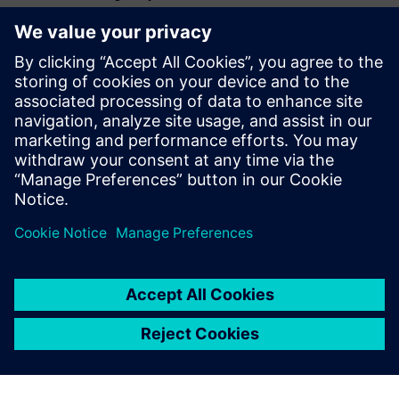
informovaná rozhodnutí o
tom, jak zacházet s víny
vzhledem ke změnám počasí
a problémům s hmyzem. Díky
datům tak můžeme
vypěstovat lepší hrozny, aniž
bychom se museli spoléhat
jen na zkušenost.
Liu Jianbo, Vedoucí oddělení informačních technologií,
Great Wall Wine Yantai Winery