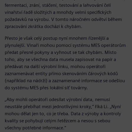
fermentaci, zrání, stáčení, testování a lahvování čelí
vinařství řadě složitých a mnohdy velmi specifických
požadavků na výrobu. V tomto náročném odvětví během
zpracování zkrátka dochází k chybám.
Přesto je však celý postup nyní mnohem řízenější a
plynulejší. Vinaři mohou pomocí systému MES operátorům
předat přesné pokyny a vyhnout se tak chybám. Místo
toho, aby se všechna data musela zapisovat na papír a
předávat na další výrobní linku, mohou operátoři
zaznamenávat entity přímo skenováním čárových kódů
(například na nádrži) a zaznamenané informace se odešlou
do systému MES přes lokální síť továrny.
„Aby mohli operátoři odesílat výrobní data, nemusí
neustále přebíhat mezi jednotlivými kroky,“ říká Li. „Nyní
mohou dělat jen to, co je třeba. Data z výroby a kontroly
kvality se pohybují celým řetězcem a nesou s sebou
všechny potřebné informace.“