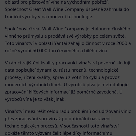
oblasti pro pěstování vína na východním pobřeží.
Společnost Great Wall Wine Company úspěšně zahrnula do
tradiční výroby vína moderní technologie.
Společnost Great Wall Wine Company je etalonem čínského
vinného průmyslu a prodává své výrobky po celém světě.
Toto vinařství v oblasti Yantai zahájilo činnost v roce 2000 a
ročně vyrobí 50 000 tun červeného a bílého vína.
V rámci zajištění kvality pracovníci vinařství pozorně sledují
data popisující dynamiku růstu hroznů, technologické
procesy, řízení kvality, správu životního cyklu a provoz
moderních výrobních linek. U výrobců piva je metodologie
zpracování klíčových informací již poměrně zavedená. U
výrobců vína je to však jinak.
Vinařství musí řešit celou řadu problémů od udržování vinic
přes zpracování surovin až po optimální nastavení
technologických procesů. V současnosti toto vinařství
dokáže těmto výzvám čelit lépe díky informačnímu