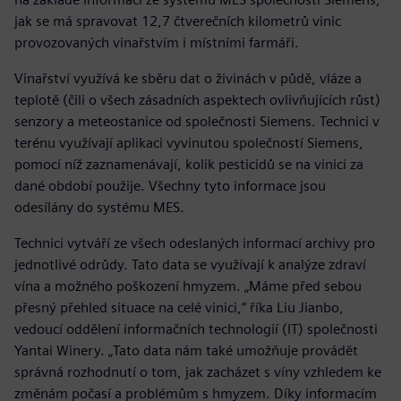
jak se má spravovat 12,7 čtverečních kilometrů vinic
provozovaných vinařstvím i místními farmáři.
Vinařství využívá ke sběru dat o živinách v půdě, vláze a
teplotě (čili o všech zásadních aspektech ovlivňujících růst)
senzory a meteostanice od společnosti Siemens. Technici v
terénu využívají aplikaci vyvinutou společností Siemens,
pomocí níž zaznamenávají, kolik pesticidů se na vinici za
dané období použije. Všechny tyto informace jsou
odesílány do systému MES.
Technici vytváří ze všech odeslaných informací archivy pro
jednotlivé odrůdy. Tato data se využívají k analýze zdraví
vína a možného poškození hmyzem. „Máme před sebou
přesný přehled situace na celé vinici,“ říka Liu Jianbo,
vedoucí oddělení informačních technologií (IT) společnosti
Yantai Winery. „Tato data nám také umožňuje provádět
správná rozhodnutí o tom, jak zacházet s víny vzhledem ke
změnám počasí a problémům s hmyzem. Díky informacím