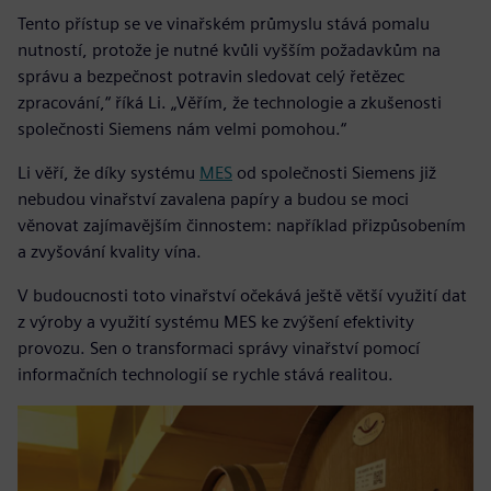
Tento přístup se ve vinařském průmyslu stává pomalu
nutností, protože je nutné kvůli vyšším požadavkům na
správu a bezpečnost potravin sledovat celý řetězec
zpracování,“ říká Li. „Věřím, že technologie a zkušenosti
společnosti Siemens nám velmi pomohou.“
Li věří, že díky systému
MES
od společnosti Siemens již
nebudou vinařství zavalena papíry a budou se moci
věnovat zajímavějším činnostem: například přizpůsobením
a zvyšování kvality vína.
V budoucnosti toto vinařství očekává ještě větší využití dat
z výroby a využití systému MES ke zvýšení efektivity
provozu. Sen o transformaci správy vinařství pomocí
informačních technologií se rychle stává realitou.