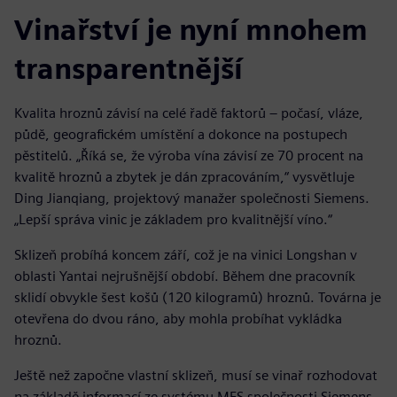
Vinařství je nyní mnohem
transparentnější
Kvalita hroznů závisí na celé řadě faktorů – počasí, vláze,
půdě, geografickém umístění a dokonce na postupech
pěstitelů. „Říká se, že výroba vína závisí ze 70 procent na
kvalitě hroznů a zbytek je dán zpracováním,“ vysvětluje
Ding Jianqiang, projektový manažer společnosti Siemens.
„Lepší správa vinic je základem pro kvalitnější víno.“
Sklizeň probíhá koncem září, což je na vinici Longshan v
oblasti Yantai nejrušnější období. Během dne pracovník
sklidí obvykle šest košů (120 kilogramů) hroznů. Továrna je
otevřena do dvou ráno, aby mohla probíhat vykládka
hroznů.
Ještě než započne vlastní sklizeň, musí se vinař rozhodovat
na základě informací ze systému MES společnosti Siemens,