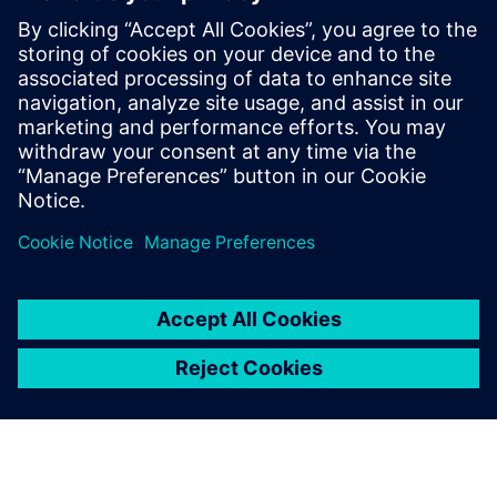
prostředky, které nám
pomohly v podnikání a
inženýrských možnostech.
Daniel Yu, Generální ředitel, CADEX Technology Co.