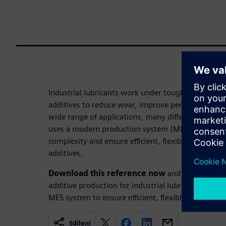
Industrial lubricants work under tough conditions,
additives to reduce wear, improve performance, an
wide range of applications, many different produc
uses a modern production system (MES) at its Wei
complexity and ensure efficient, flexible manufact
additives.
Download this reference now
and learn how E
additive production for industrial lubricants. It hi
MES system to ensure efficient, flexible manufactu
Sdílení