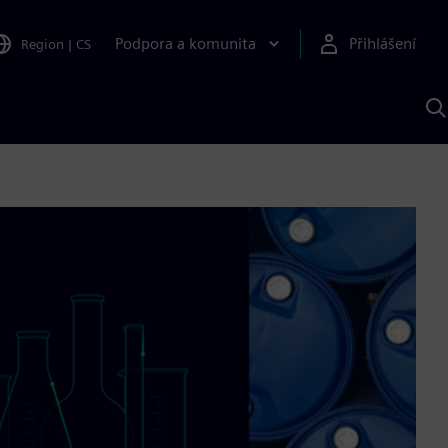
Podpora a komunita
Přihlášení
Region
|
CS
H
p
A
S