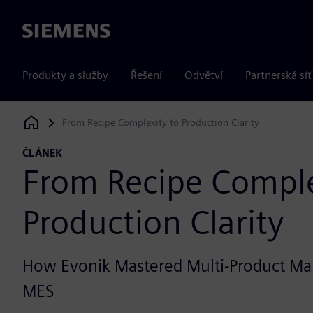
Siemens
Produkty a služby
Řešení
Odvětví
Partnerská síť
From Recipe Complexity to Production Clarity
Siemens Digital Industries Software
ČLÁNEK
From Recipe Comple
Production Clarity
How Evonik Mastered Multi-Product Ma
MES