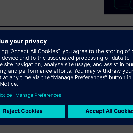
 so they need special
d last longer. Due to the
t recipes are needed. Evonik
terstadt site to manage this
uring of its VISCOPLEX®
vonik manages complex
ghlights the use of a modern
ring and high product quality.