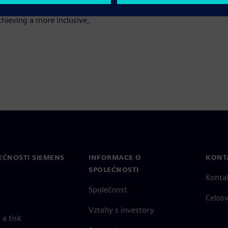
d strong partnerships, will be
chieving a more inclusive,
EČNOSTI SIEMENS
INFORMACE O
KONT
SPOLEČNOSTI
Konta
Společnost
Celos
Vztahy s investory
a tisk