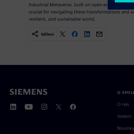
Industrial Metaverse, built on open ecosystems an
crucial for navigating these transformations and a
resilient, and sustainable world.
Sdílení
O SPOL
O nás
Vedení
Novinky 