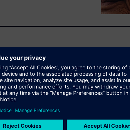
 the profound changes
 by five interconnected
localization, Environmental
This report aims to inform
ntial technologies and
aboration to tackle complex
rial AI, Digital Twins,
ed Manufacturing, Edge &
ing agile, efficient, and
hasizes that an immersive