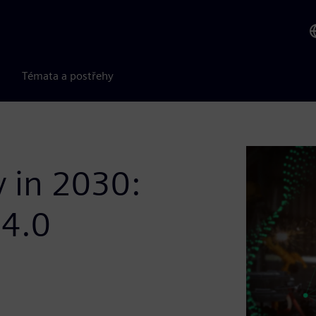
Témata a postřehy
y in 2030:
 4.0