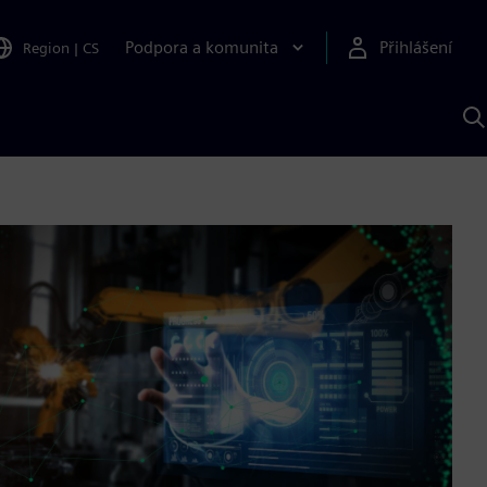
Podpora a komunita
Přihlášení
Region
|
CS
H
p
A
S