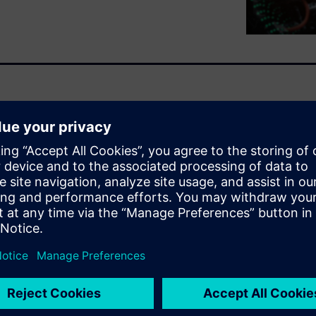
omation, and data exchange
 of shipbuilding is smart,
ard 4.0 and get ready for
ustry in
hip series