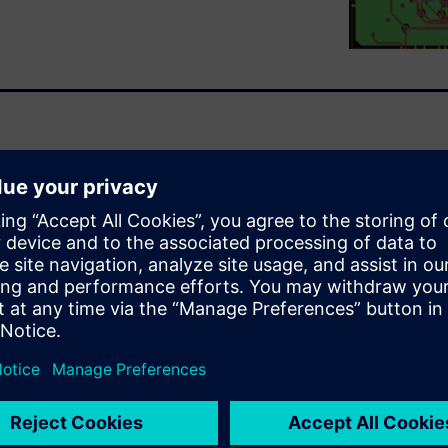
possible in HyperLynx Fast 3D
lability of the solver. In
an induced resistive coupling