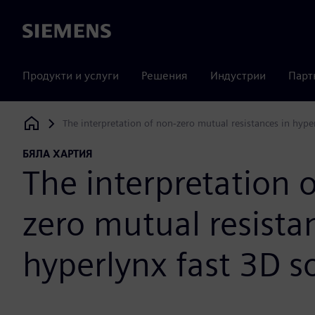
Siemens
Продукти и услуги
Решения
Индустрии
Парт
The interpretation of non‐zero mutual resistances in hype
Siemens Digital Industries Software
БЯЛА ХАРТИЯ
The interpretation 
zero mutual resista
hyperlynx fast 3D s