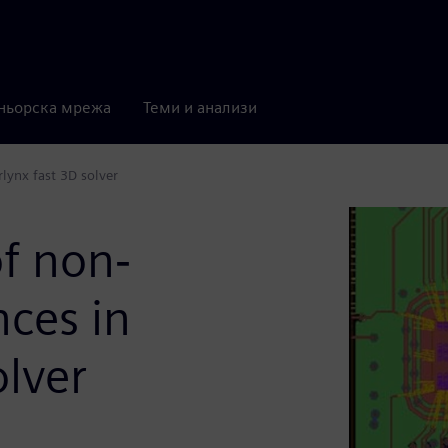
ньорска мрежа
Теми и анализи
rlynx fast 3D solver
of non‐
nces in
olver