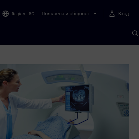
Подкрепа и общност
Вход
Region
|
BG
Т
с
S