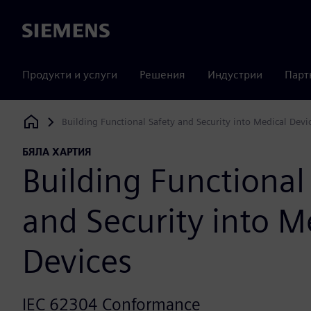
Siemens
Продукти и услуги
Решения
Индустрии
Парт
Building Functional Safety and Security into Medical Devi
Siemens Digital Industries Software
БЯЛА ХАРТИЯ
Building Functional
and Security into M
Devices
IEC 62304 Conformance