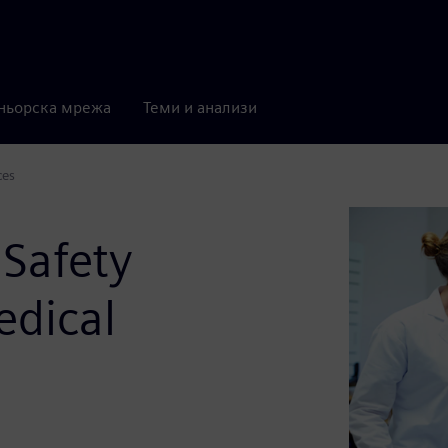
ньорска мрежа
Теми и анализи
ces
 Safety
edical