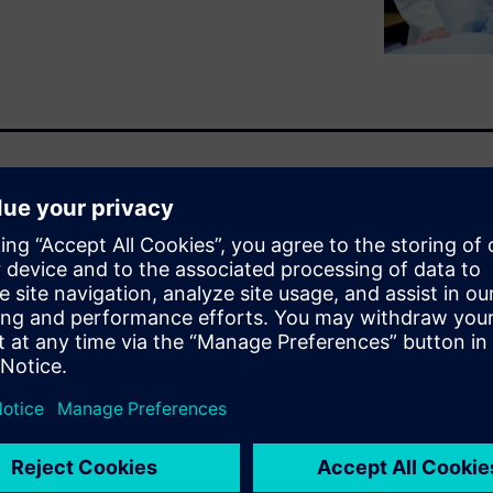
ns can adapt the safety
e, extending them to support
s.