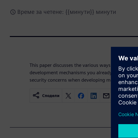
Време за четене: {{минути}} минути
This paper discusses the various ways organizatio
development mechanisms you already have in plac
security concerns when developing medical device
Сподели