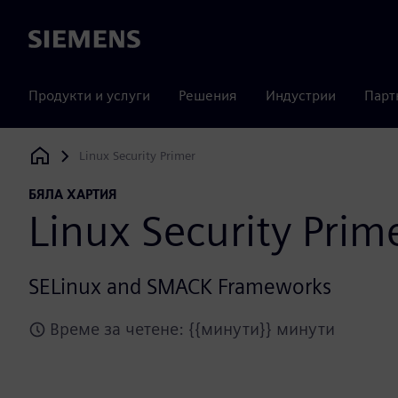
Siemens
Продукти и услуги
Решения
Индустрии
Парт
Linux Security Primer
Siemens Digital Industries Software
БЯЛА ХАРТИЯ
Linux Security Prim
SELinux and SMACK Frameworks
Време за четене: {{минути}} минути