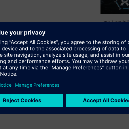
Linux Security
developers are called upon to
tacks. Building a secure
urity. This paper offers an
ty frameworks: SELinux and
hese two frameworks and when
ecure embedded Linux design.