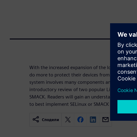
With the increased expansion of the IoT, software 
do more to protect their devices from malicious at
system involves many components and layers of sec
introductory review of two popular Linux® securi
SMACK. Readers will gain an understanding of t
to best implement SELinux or SMACK into their s
Сподели