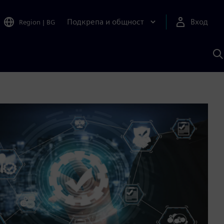
Подкрепа и общност
Вход
Region
|
BG
Т
с
S