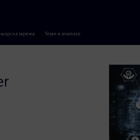
ньорска мрежа
Теми и анализи
er