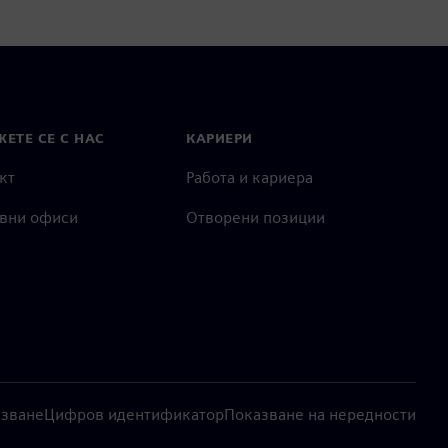
ЕТЕ СЕ С НАС
КАРИЕРИ
кт
Работа и кариера
вни офиси
Отворени позиции
лзване
Цифров идентификатор
Показване на нередности