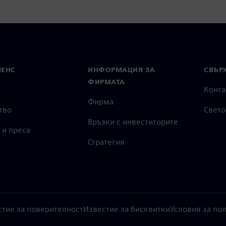
МЕНС
ИНФОРМАЦИЯ ЗА
СВЪРЖ
ФИРМАТА
Конта
Фирма
тво
Свето
Връзки с инвеститорите
 и преса
Стратегия
стие за поверителност
Известие за бисквитки
Условия за по