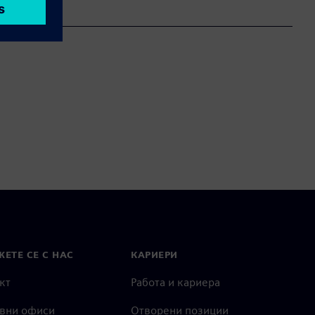
ЕТЕ СЕ С НАС
КАРИЕРИ
кт
Работа и кариера
вни офиси
Отворени позиции