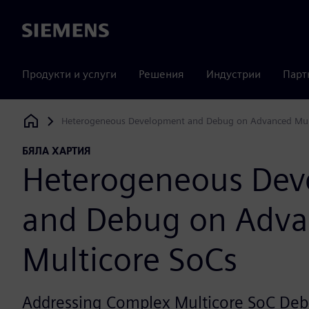
Siemens
Продукти и услуги
Решения
Индустрии
Парт
Heterogeneous Development and Debug on Advanced Mul
Siemens Digital Industries Software
БЯЛА ХАРТИЯ
Heterogeneous De
and Debug on Adv
Multicore SoCs
Addressing Complex Multicore SoC De