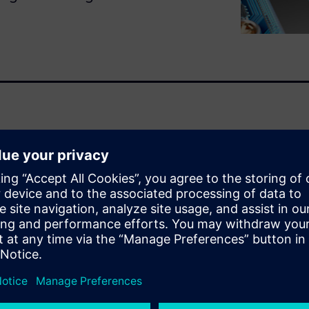
responding to the needs of
rchitectures that combine
s to developing and
fied. This white paper
address the growing multicore