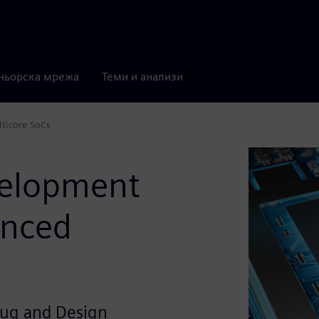
ньорска мрежа
Теми и анализи
ticore SoCs
velopment
anced
bug and Design