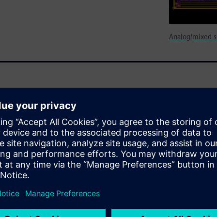
Analog/mixed-s
implementing an increasing
signs. This paper introduces
of-results targets for
o do not require the same
gners