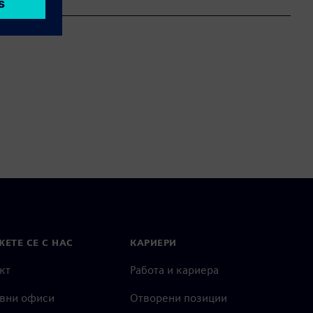
ЕТЕ СЕ С НАС
КАРИЕРИ
кт
Работа и кариера
вни офиси
Отворени позиции