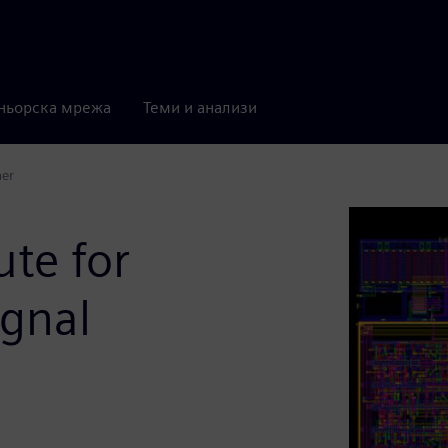
ньорска мрежа
Теми и анализи
ner
ute for
ignal