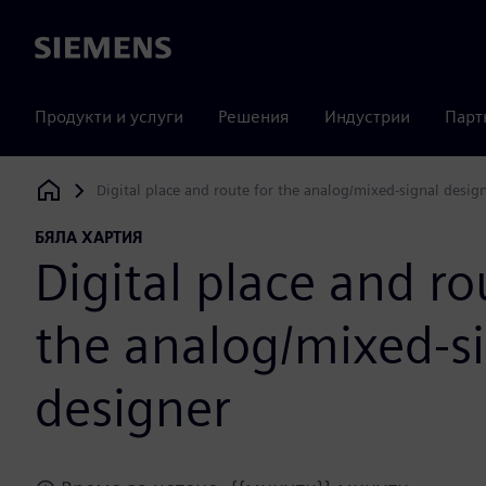
Siemens
Продукти и услуги
Решения
Индустрии
Парт
Digital place and route for the analog/mixed-signal desig
Siemens Digital Industries Software
БЯЛА ХАРТИЯ
Digital place and ro
the analog/mixed-s
designer