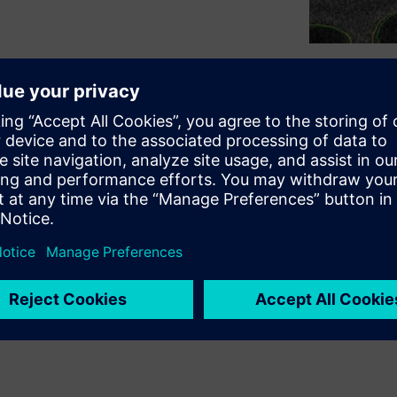
ation and verification, using
with a novel MBMW system.
 as a necessary step in mask
shaped beam (VSB) mask
 applicable to multi-beam