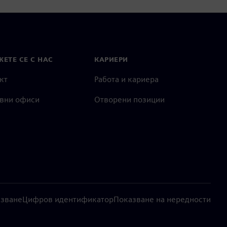
ЕТЕ СЕ С НАС
КАРИЕРИ
кт
Работа и кариера
вни офиси
Отворени позиции
лзване
Цифров идентификатор
Показване на нередности