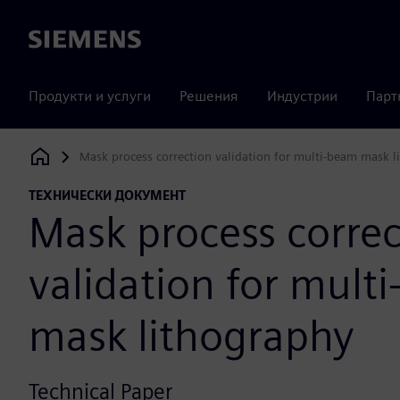
Siemens
Продукти и услуги
Решения
Индустрии
Парт
Mask process correction validation for multi-beam mask l
Siemens Digital Industries Software
ТЕХНИЧЕСКИ ДОКУМЕНТ
Mask process correc
validation for mult
mask lithography
Technical Paper