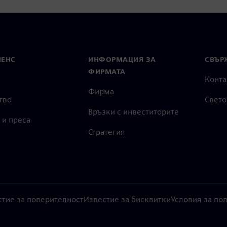
МЕНС
ИНФОРМАЦИЯ ЗА
СВЪРЖ
ФИРМАТА
Конта
Фирма
тво
Свето
Връзки с инвеститорите
 и преса
Стратегия
стие за поверителност
Известие за бисквитки
Условия за по