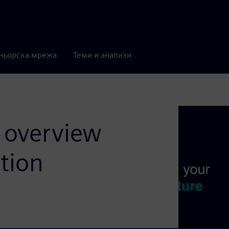
ньорска мрежа
Теми и анализи
y overview
tion