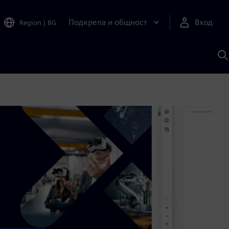
Подкрепа и общност
Вход
Region
|
BG
Т
с
S