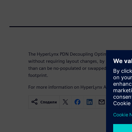
The HyperLynx PDN Decoupling Optimizer can quick
without requiring layout changes, by identifying e
than can be no-populated or swapped with other c
footprint.
For more information on HyperLynx AC Decoupling 
Сподели