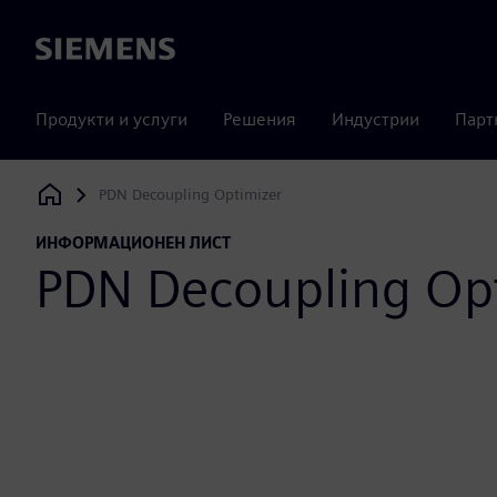
Siemens
Продукти и услуги
Решения
Индустрии
Парт
PDN Decoupling Optimizer
Siemens Digital Industries Software
ИНФОРМАЦИОНЕН ЛИСТ
PDN Decoupling Op