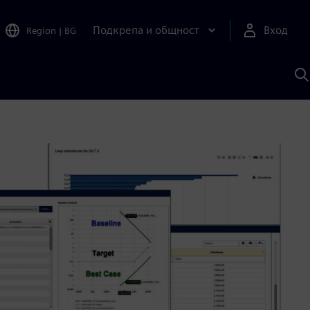
Подкрепа и общност
Вход
Region
|
BG
Т
с
S