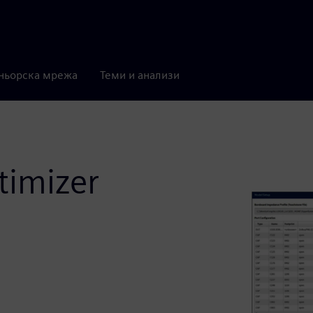
ньорска мрежа
Теми и анализи
timizer