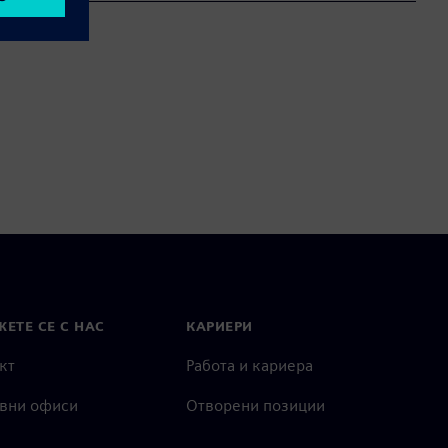
ЕТЕ СЕ С НАС
КАРИЕРИ
кт
Работа и кариера
вни офиси
Отворени позиции