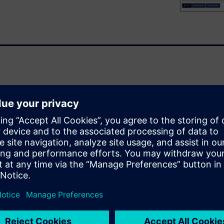
ly cost reduce an existing
xisting capacitor locations
apacitors that have the same
Analysis, please click
here.